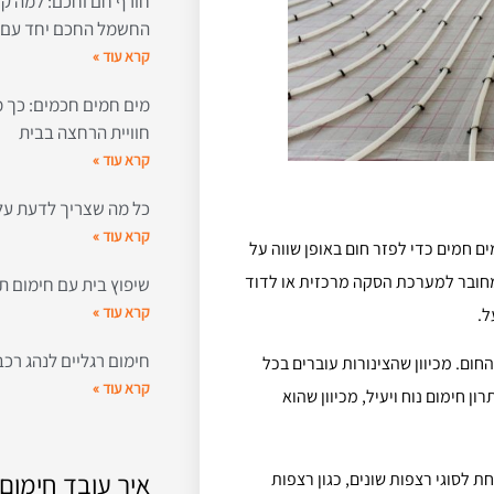
חורף חם וחכם: למה קר
החשמל החכם יחד עם 
קרא עוד »
מים חמים חכמים: כך
חוויית הרחצה בבית
קרא עוד »
כל מה שצריך לדעת על מ
קרא עוד »
 חמים כדי לפזר חום באופן שווה על
 מחובר למערכת הסקה מרכזית או לדוד
שיפוץ בית עם חימום תת
קרא עוד »
ל.
חימום רגליים לנהג רכב
חום. מכיוון שהצינורות עוברים בכל
קרא עוד »
חימום נוח ויעיל, מכיוון שהוא
איך עובד חימום
 לסוגי רצפות שונים, כגון רצפות