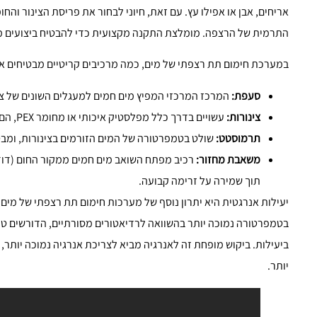
אריחים, אבן או אפילו עץ. עם זאת, חיוני לבחור את פריסת הצינור והח
התרמית של הרצפה. מומלצת התקנה מקצועית כדי להבטיח ביצועים מי
במערכת חימום תת רצפתי של מים, כמה מרכיבים קריטיים מבטיחים את
סעפת:
המרכז המרכזי המפיץ מים חמים למעגלים השונים של צי
צינורות:
עשויים בדרך כלל מפלסטיק איכותי או מחומר PEX, הם גמישים ועמידים בפני קורוזיה.
תרמוסטט:
שולט בטמפרטורה של המים הזורמים בצינורות, ומב
משאבת מחזור:
רכיב מפתח השואב מים חמים ממקור החום (דו
תוך שמירה על זרימה קבועה.
יעילות אנרגטית היא יתרון נוסף של מערכות חימום תת רצפתי של מים.
בטמפרטורה נמוכה יותר בהשוואה לרדיאטורים מסורתיים, הדורשים טמ
ביעילות. ביקוש מופחת זה לאנרגיה מביא לצריכת אנרגיה נמוכה יותר,
יותר.