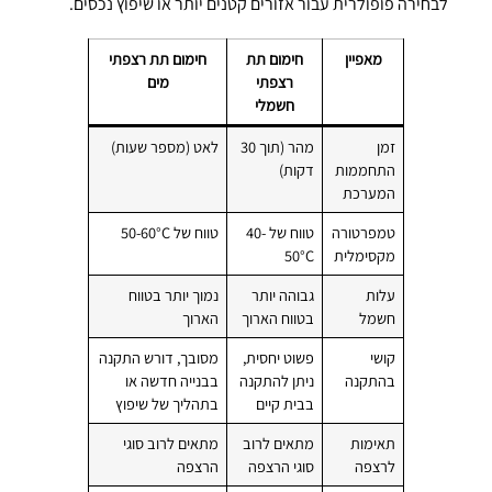
לבחירה פופולרית עבור אזורים קטנים יותר או שיפוץ נכסים.
מאפיין
חימום תת
חימום תת רצפתי
רצפתי
מים
חשמלי
זמן
מהר (תוך 30
לאט (מספר שעות)
התחממות
דקות)
המערכת
טמפרטורה
טווח של 40-
טווח של 50-60°C
מקסימלית
50°C
עלות
גבוהה יותר
נמוך יותר בטווח
חשמל
בטווח הארוך
הארוך
קושי
פשוט יחסית,
מסובך, דורש התקנה
בהתקנה
ניתן להתקנה
בבנייה חדשה או
בבית קיים
בתהליך של שיפוץ
תאימות
מתאים לרוב
מתאים לרוב סוגי
לרצפה
סוגי הרצפה
הרצפה