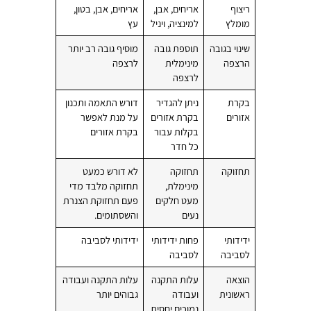
ריצוף
אריחים, אבן,
אריחים, אבן, בטון,
מומלץ
למינציה, ויניל
עץ
שינוי בגובה
תוספת גובה
מוסיף גובה רב יותר
הרצפה
מינימלית
לרצפה
לרצפה
בקרת
ניתן להגדיר
דורש התאמה ותכנון
אזורים
בקרת אזורים
על מנת לאפשר
בקלות עבור
בקרת אזורים
כל חדר
תחזוקה
תחזוקה
לא דורש כמעט
מינימלת,
תחזוקה מלבד מדי
מעט חלקים
פעם תחזוקת הצנרת
נעים
והשסתומים.
ידידותי
פחות ידידותי
ידידותי לסביבה
לסביבה
לסביבה
הוצאה
עלות התקנה
עלות התקנה ועבודה
ראשונית
ועבודה
גבוהים יותר
נמוכים יחסית