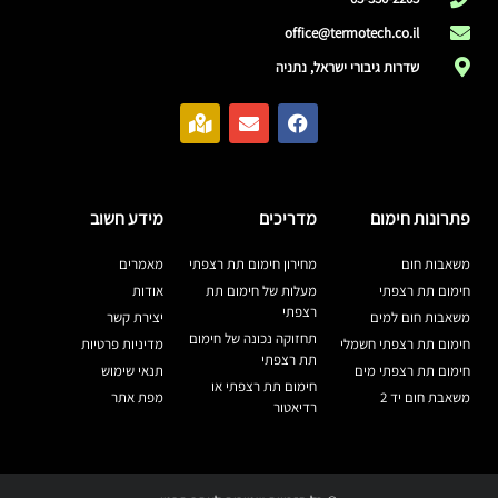
office@termotech.co.il
שדרות גיבורי ישראל, נתניה
פתרונות חימום
מדריכים
מידע חשוב
משאבות חום
מחירון חימום תת רצפתי
מאמרים
חימום תת רצפתי
מעלות של חימום תת
אודות
רצפתי
משאבות חום למים
יצירת קשר
תחזוקה נכונה של חימום
חימום תת רצפתי חשמלי
מדיניות פרטיות
תת רצפתי
חימום תת רצפתי מים
תנאי שימוש
חימום תת רצפתי או
משאבת חום יד 2
מפת אתר
רדיאטור