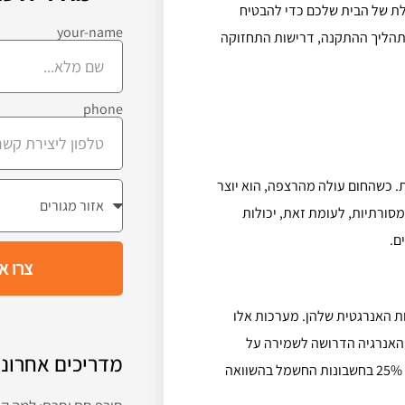
ללת של הבית שלכם כדי להבטיח
your-name
ת תהליך ההתקנה, דרישות התחזוקה
phone
 כשהחום עולה מהרצפה, הוא יוצר
סורתיות, לעומת זאת, יכולות
ם.
צרו א
ת האנרגטית שלהן. מערכות אלו
 האנרגיה הדרושה לשמירה על
מדריכים אחרוני
הטמפרטורה הרצויה. על פי הערכות, חימום תת רצפתי יכול לחסוך עד 25% בחשבונות החשמל בהשוואה