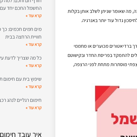
חורף חם וחכם: למה קר
החשמל החכם יחד עם 
 מה שאומר שניתן לשלב אותן בקלות
קרא עוד »
סכון גדול עוד יותר באנרגיה.
מים חמים חכמים: כך
חוויית הרחצה בבית
קרא עוד »
רך ברדיאטורים מכוערים או מחממי
כולים להתמקד בפריסת החדר ובקישוטם
כל מה שצריך לדעת על מ
צפתי מוסתרות מתחת לפני הרצפה,
קרא עוד »
שיפוץ בית עם חימום תת
קרא עוד »
חימום רגליים לנהג רכב
קרא עוד »
איך עובד חימום