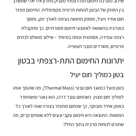
שילוב מערכת חימום תת-רצפתי מעניק פתרון אידיאלי שמשלב
בין החוזק של הבטון לנוחות תרמית מקסימלית. החימום מפזר
חום אחיד ויעיל, מספק תחושה נעימה לאורך זמן, וחוסך
באנרגיה בהשוואה לאמצעי חימום מסורתיים. כך מתקבלת
רצפה עמידה, אסתטית ונוחה במיוחד – שילוב מושלם לבתים
פרטיים, משרדים ומבני תעשייה.
יתרונות החימום התת-רצפתי בבטון
בטון כמוליך חום יעיל
בטון פועל כמאגֵר חום טבעי (Thermal Mass), מה שהופך אותו
למוליך חום מצוין. כשהחום עובר דרכו, הוא נאגר ומשתחרר
באופן אחיד ומבוקר, כך שהחום מתפזר בצורה שווה לאורך כל
המשטח. התוצאה היא חימום עקבי ונעים ללא שטחים קרים, מה
שתורם לנוחות מרבית בתוך החלל.