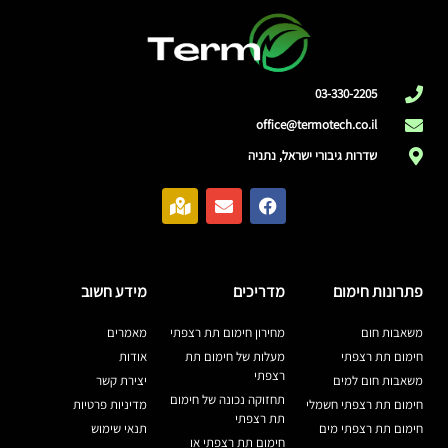
03-330-2205
office@termotech.co.il
שדרות גיבורי ישראל, נתניה
פתרונות חימום
מדריכים
מידע חשוב
משאבות חום
מחירון חימום תת רצפתי
מאמרים
חימום תת רצפתי
מעלות של חימום תת
אודות
רצפתי
משאבות חום למים
יצירת קשר
תחזוקה נכונה של חימום
חימום תת רצפתי חשמלי
מדיניות פרטיות
תת רצפתי
חימום תת רצפתי מים
תנאי שימוש
חימום תת רצפתי או