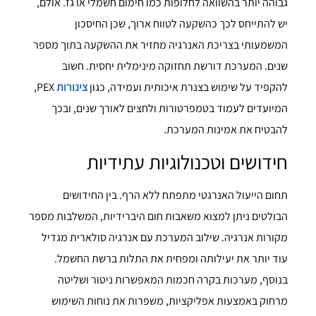
גבוהה יותר בהשוואה לחלופות כמו חימום חשמלי או גז. אולם,
יש להתייחס לכך כהשקעה לטווח ארוך, שכן החיסכון
המשמעותי בצריכת האנרגיה מחזיר את ההשקעה בתוך מספר
שנים. המערכת דורשת תחזוקה מינימלית יחסית. חשוב
להקפיד על שימוש בצנרת איכותית ועמידה, כגון
צינורות
PEX,
המיועדים לעמוד בטמפרטורות ולחצים לאורך שנים, ובכך
להבטיח את אמינות המערכת.
חידושים וטכנולוגיות עתידיות
תחום הייעול האנרגטי מתפתח ללא הרף. בין החידושים
הבולטים ניתן למצוא משאבות חום היברידיות, המשלבות מספר
מקורות אנרגיה. שילוב המערכת עם אנרגיה סולארית מגדיל
עוד יותר את יעילותה ומפחית את התלות ברשת החשמל.
בנוסף, מערכות בקרה חכמות המאפשרות ניטור ושליטה
מרחוק באמצעות אפליקציות, משפרות את נוחות השימוש