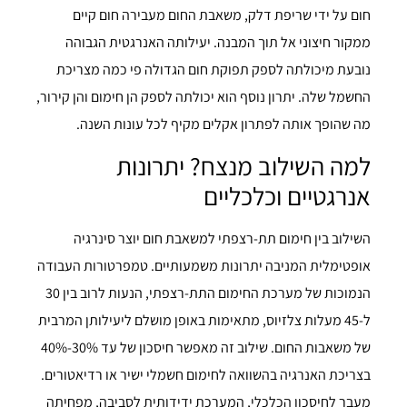
חום על ידי שריפת דלק, משאבת החום מעבירה חום קיים
ממקור חיצוני אל תוך המבנה. יעילותה האנרגטית הגבוהה
נובעת מיכולתה לספק תפוקת חום הגדולה פי כמה מצריכת
החשמל שלה. יתרון נוסף הוא יכולתה לספק הן חימום והן קירור,
מה שהופך אותה לפתרון אקלים מקיף לכל עונות השנה.
למה השילוב מנצח? יתרונות
אנרגטיים וכלכליים
השילוב בין חימום תת-רצפתי למשאבת חום יוצר סינרגיה
אופטימלית המניבה יתרונות משמעותיים. טמפרטורות העבודה
הנמוכות של מערכת החימום התת-רצפתי, הנעות לרוב בין 30
ל-45 מעלות צלזיוס, מתאימות באופן מושלם ליעילותן המרבית
של משאבות החום. שילוב זה מאפשר חיסכון של עד 30%-40%
בצריכת האנרגיה בהשוואה לחימום חשמלי ישיר או רדיאטורים.
מעבר לחיסכון הכלכלי, המערכת ידידותית לסביבה, מפחיתה